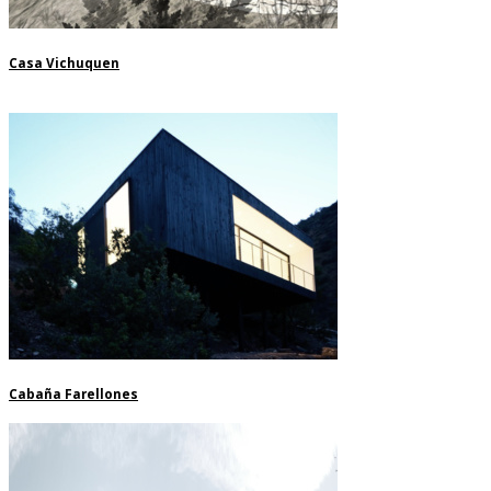
Casa Vichuquen
Cabaña Farellones